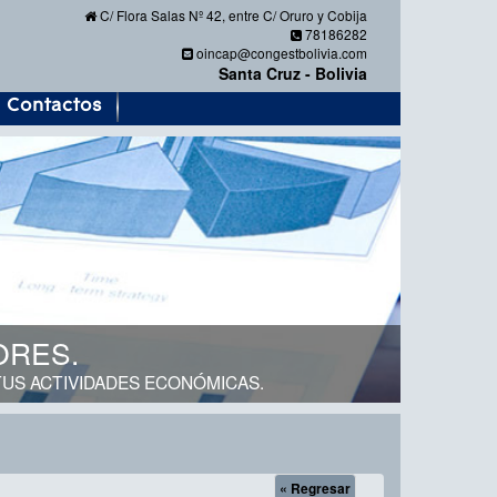
C/ Flora Salas Nº 42, entre C/ Oruro y Cobija
78186282
oincap@congestbolivia.com
Santa Cruz - Bolivia
Contactos
SO
MICAS.
AUDI
« Regresar