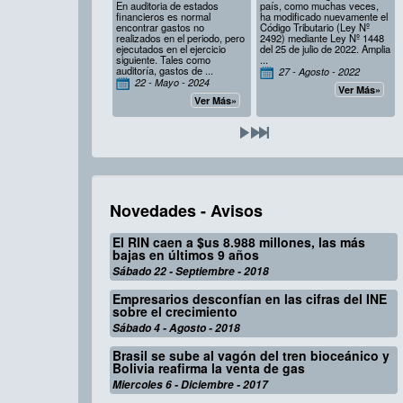
En auditoria de estados
país, como muchas veces,
financieros es normal
ha modificado nuevamente el
encontrar gastos no
Código Tributario (Ley Nº
realizados en el periodo, pero
2492) mediante Ley Nº 1448
ejecutados en el ejercicio
del 25 de julio de 2022. Amplia
siguiente. Tales como
...
auditoría, gastos de ...
27 - Agosto - 2022
22 - Mayo - 2024
Ver Más»
Ver Más»
Novedades - Avisos
El RIN caen a $us 8.988 millones, las más
bajas en últimos 9 años
Sábado 22 - Septiembre - 2018
Empresarios desconfían en las cifras del INE
sobre el crecimiento
Sábado 4 - Agosto - 2018
Brasil se sube al vagón del tren bioceánico y
Bolivia reafirma la venta de gas
Miercoles 6 - Diciembre - 2017