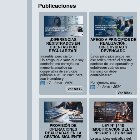
Publicaciones
¡DIFERENCIAS
APEGO A PRINCIPIOS DE
REGISTRADOS EN
REALIZACIÓN,
CUENTAS POR
OBJETIVIDAD Y
REGULARIZAR!
DEVENGADO
Increíble, pero cierto.
Éstos principios juntos, en
Un amigo, que sabe que soy
ese orden, tratan el registro
contador, me entregó una
contable de una operación y
memoria anual de su
establecen cuándo una
cooperativa de servicios
transacción debe
públicos al 31-12-2021 para
contabilizarse:
que lo analice y ...
Por ejemplo, una ...
17 - Junio - 2024
1 - Junio - 2024
Ver Más»
Ver Más»
PROVISIÓN DE
LEY Nº 1448
OPERACIONES
(MODIFICACIÓN DEL CT
REALIZADAS EN LA
Nº 2492 Y LEY Nº 843
GESTIÓN SIGUIENTE.
La asamblea legislativa del